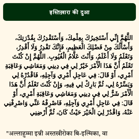
इस्तिख़ारा की दुआ
اللَّهُمَّ إِنِّي أَسْتَخِيرُكَ بِعِلْمِكَ، وَأَسْتَقْدِرُكَ بِقُدْرَتِكَ،
وَأَسْأَلُكَ مِنْ فَضْلِكَ الْعَظِيمِ، فَإِنَّكَ تَقْدِرُ وَلَا أَقْدِرُ،
وَتَعْلَمُ وَلَا أَعْلَمُ، وَأَنْتَ عَلَّامُ الْغُيُوبِ. اللَّهُمَّ إِنْ كُنْتَ
تَعْلَمُ أَنَّ هَذَا الْأَمْرَ خَيْرٌ لِي فِي دِينِي وَمَعَاشِي وَعَاقِبَةِ
أَمْرِي، أَوْ قَالَ: فِي عَاجِلِ أَمْرِي وَآجِلِهِ، فَاقْدُرْهُ لِي
وَيَسِّرْهُ لِي، ثُمَّ بَارِكْ لِي فِيهِ، وَإِنْ كُنْتَ تَعْلَمُ أَنَّ هَذَا
الْأَمْرَ شَرٌّ لِي فِي دِينِي وَمَعَاشِي وَعَاقِبَةِ أَمْرِي، أَوْ
قَالَ: فِي عَاجِلِ أَمْرِي وَآجِلِهِ، فَاصْرِفْهُ عَنِّي وَاصْرِفْنِي
عَنْهُ، وَاقْدُرْ لِيَ الْخَيْرَ حَيْثُ كَانَ، ثُمَّ أَرْضِنِي
"अल्लाहुम्मा इन्नी अस्तखीरोका बि-इल्मिका, वा