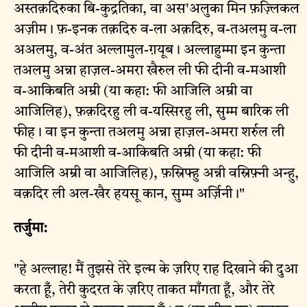
अस्तक़दिरुका बि-कुद्रतिका, वा अस'अलुका मिन फ़ज़्लिकल
अज़ीम। फ़-इनक तक़दिरु व-ला अक़दिरु, व-तअलमु व-ला
अअलमु, व-अंत अल्लामुल-ग़यूब। अल्लाहुम्मा इन कुन्ता
तअलमु अन्ना हाज़ल-अमरा खैरुल ली फी दीनी व-मआशी
व-आकिबति अम्री (या कहा: फी आजिलि अम्री वा
आजिलिह), फ़क़दिरहु ली व-यस्सिरहु ली, सुम्म बारिक ली
फीह। वा इन कुन्ता तअलमु अन्ना हाज़ल-अमरा शर्रुल ली
फी दीनी व-मआशी व-आकिबति अम्री (या कहा: फी
आजिलि अम्री वा आजिलिह), फ़स्रिफ्हु अन्नी वस्रिफ़्नी अन्हु,
वक़दिर ली अल-खैर हयसू कान, सुम्म अर्ज़िनी।"
तर्जुमा:
"हे अल्लाह! मैं तुझसे तेरे इल्म के ज़रिए राह दिखाने की दुआ
करता हूँ, तेरी कुदरत के ज़रिए ताकत माँगता हूँ, और तेरे