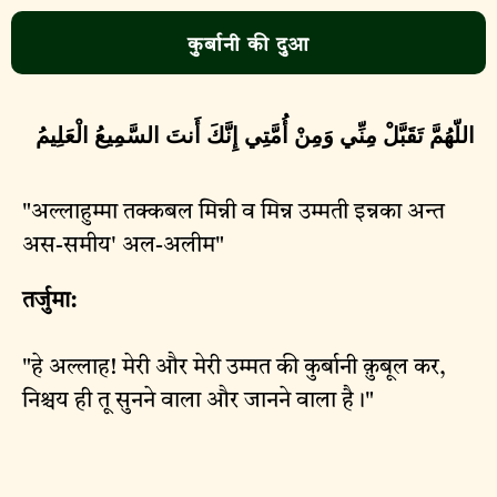
कुर्बानी की दुआ
اللّهُمَّ تَقَبَّلْ مِنِّي وَمِنْ أُمَّتِي إِنَّكَ أَنتَ السَّمِيعُ الْعَلِيمُ
"अल्लाहुम्मा तक्कबल मिन्नी व मिन्न उम्मती इन्नका अन्त
अस-समीय' अल-अलीम"
तर्जुमा:
"हे अल्लाह! मेरी और मेरी उम्मत की कुर्बानी क़ुबूल कर,
निश्चय ही तू सुनने वाला और जानने वाला है।"