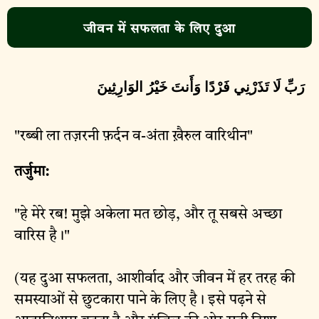
जीवन में सफलता के लिए दुआ
رَبِّ لَا تَذَرْنِي فَرْدًا وَأَنتَ خَيْرُ الوَارِثِينَ
"रब्बी ला तज़रनी फ़र्दन व-अंता ख़ैरुल वारिथीन"
तर्जुमा:
"हे मेरे रब! मुझे अकेला मत छोड़, और तू सबसे अच्छा
वारिस है।"
(यह दुआ सफलता, आशीर्वाद और जीवन में हर तरह की
समस्याओं से छुटकारा पाने के लिए है। इसे पढ़ने से