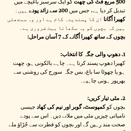
500 مربع فٹ کی چھت
کو ایک سرسبز باغیچے میں
تبدیل کر دیا ہے، جس میں
200 سے زائد پودے
ہیں۔
کھیرا اُگانا
ان کا پسندیدہ کام ہے اور وہ سمجھتی
ہیں کہ بچوں کو یہ سکھانا بہت ضروری ہے۔
بچوں کے ساتھ کھیرا اُگانے کے 7 آسان مراحل:
1. دھوپ والی جگہ کا انتخاب:
کھیرا دھوپ پسند کرتا ہے۔ چاہے بالکونی ہو، چھت
ہو یا چھوٹا سا باغ، بس جگہ سورج کی روشنی سے
بھرپور ہونی چاہیے۔
2. مٹی تیار کریں:
بچوں کو
کمپوسٹ، گوبر اور نیم کی کھاد
جیسی
نامیاتی چیزیں مٹی میں ملانے دیں۔ اس سے پودے
صحت مند رہیں گے اور بچوں کو فطرت سے جُڑاؤ ملے