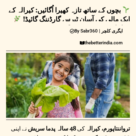
بچوں کے ساتھ تازہ کھیرا اُگائیں: کیرالہ کے
ایک مالی کی آسان ٹیرس گارڈننگ گائیڈ!
11 اپریل 2025
08:30PM |
ایگری کلچر
By Sabr360 |
thebetterindia.com
ترواننتاپورم، کیرالہ
کی
48 سالہ پدما سریش
نے اپنی