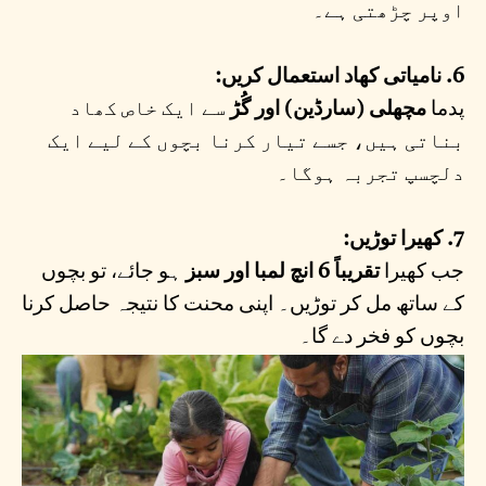
اوپر چڑھتی ہے۔
6. نامیاتی کھاد استعمال کریں:
پدما
مچھلی (سارڈین) اور گُڑ
سے ایک خاص کھاد
بناتی ہیں، جسے تیار کرنا بچوں کے لیے ایک
دلچسپ تجربہ ہوگا۔
7. کھیرا توڑیں:
جب کھیرا
تقریباً 6 انچ لمبا اور سبز
ہو جائے، تو بچوں
کے ساتھ مل کر توڑیں۔ اپنی محنت کا نتیجہ حاصل کرنا
بچوں کو فخر دے گا۔