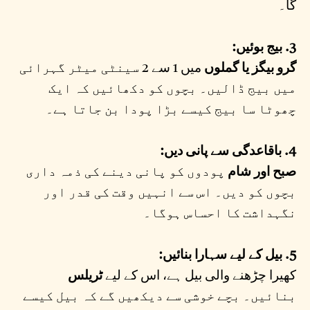
گا۔
3. بیج بوئیں:
گرو بیگز یا گملوں
میں 1 سے 2 سینٹی میٹر گہرائی
میں بیج ڈالیں۔ بچوں کو دکھائیں کہ ایک
چھوٹا سا بیج کیسے بڑا پودا بن جاتا ہے۔
4. باقاعدگی سے پانی دیں:
صبح اور شام
پودوں کو پانی دینے کی ذمہ داری
بچوں کو دیں۔ اس سے انہیں وقت کی قدر اور
نگہداشت کا احساس ہوگا۔
5. بیل کے لیے سہارا بنائیں:
کھیرا چڑھنے والی بیل ہے، اس کے لیے
ٹریلس
بنائیں۔ بچے خوشی سے دیکھیں گے کہ بیل کیسے