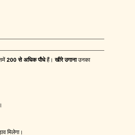
समें
200 से अधिक पौधे
हैं।
खीरे उगाना
उनका
ए।
ड़ाव मिलेगा।