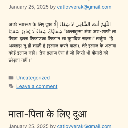
January 25, 2025
by
catlovverak@gmail.com
अच्छे स्वास्थ्य के लिए दुआ اللّهُمّ أَنتَ الشَّافِي لا شِفَاءَ إِلَّا
شِفَاؤُكَ شِفَاءً لَا يُغَادِرُ سَقَمًا “अल्लाहुम्मा अंता अश-शाफ़ी ला
शिफ़ा’ इल्ला शिफ़ाउका शिफ़ा’न ला युग़ादिरु सक़मا” तर्जुमा: “हे
अल्लाह! तू ही शाफ़ी है (इलाज करने वाला), तेरे इलाज के अलावा
कोई इलाज नहीं। तेरा इलाज ऐसा है जो किसी भी बीमारी को
छोड़ता नहीं।”
Uncategorized
Leave a comment
माता-पिता के लिए दुआ
January 25, 2025
by
catlovverak@gmail.com