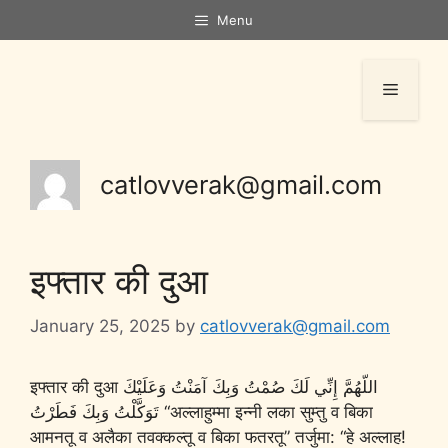
Menu
catlovverak@gmail.com
इफ्तार की दुआ
January 25, 2025
by
catlovverak@gmail.com
इफ्तार की दुआ اللّهُمَّ إِنِّي لَكَ صُمْتُ وَبِكَ آمَنْتُ وَعَلَيْكَ
تَوَكَّلْتُ وَبِكَ فَطَرْتُ “अल्लाहुम्मा इन्नी लका सुम्तु व बिका
आमनतू व अलैका तवक्कल्तू व बिका फतरतू” तर्जुमा: “हे अल्लाह!