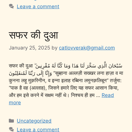
Leave a comment
सफर की दुआ
January 25, 2025
by
catlovverak@gmail.com
सफर की दुआ سُبْحَانَ الَّذِي سَخَّرَ لَنَا هَذَا وَمَا كُنَّا لَهُ مُقْرِنِينَ ۖ
وَإِنَّا إِلَى رَبِّنَا لَمُنقَلِبُونَ “सुब्हाना अल्लज़ी सख्खर लना हाज़ा व मा
कुनना लहू मुक़रिनीन, व इन्ना इलाह रब्बिना लमुनक़लिबून” तर्जुमा:
“पाक है वह (अल्लाह), जिसने हमारे लिए यह सफर आसान किया,
और हम इसे करने में सक्षम नहीं थे। निश्चय ही हम …
Read
more
Uncategorized
Leave a comment