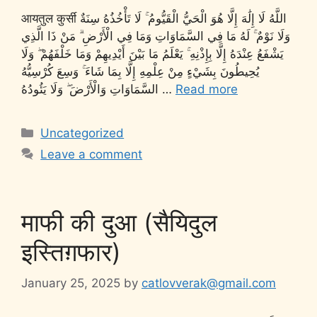
आयतुल कुर्सी اللَّهُ لَا إِلَٰهَ إِلَّا هُوَ الْحَيُّ الْقَيُّومُ ۚ لَا تَأْخُذُهُ سِنَةٌ
وَلَا نَوْمٌ ۚ لَهُ مَا فِي السَّمَاوَاتِ وَمَا فِي الْأَرْضِ ۗ مَنْ ذَا الَّذِي
يَشْفَعُ عِنْدَهُ إِلَّا بِإِذْنِهِ ۚ يَعْلَمُ مَا بَيْنَ أَيْدِيهِمْ وَمَا خَلْفَهُمْ ۖ وَلَا
يُحِيطُونَ بِشَيْءٍ مِنْ عِلْمِهِ إِلَّا بِمَا شَاءَ ۚ وَسِعَ كُرْسِيُّهُ
السَّمَاوَاتِ وَالْأَرْضَ ۖ وَلَا يَئُودُهُ …
Read more
Uncategorized
Leave a comment
माफी की दुआ (सैयिदुल
इस्तिग़फार)
January 25, 2025
by
catlovverak@gmail.com