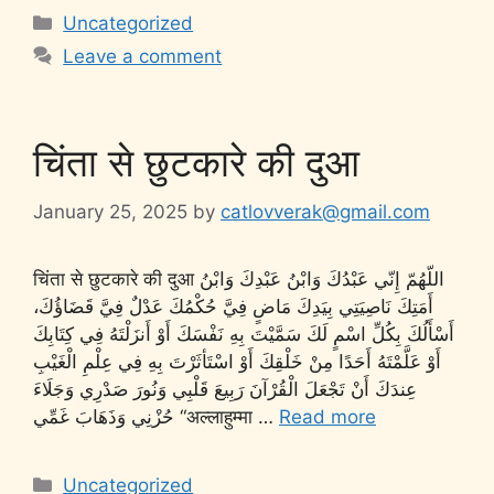
Uncategorized
Leave a comment
चिंता से छुटकारे की दुआ
January 25, 2025
by
catlovverak@gmail.com
चिंता से छुटकारे की दुआ اللّهُمّ إِنّي عَبْدُكَ وَابْنُ عَبْدِكَ وَابْنُ
أَمَتِكَ نَاصِيَتِي بِيَدِكَ مَاضٍ فِيَّ حُكْمُكَ عَدْلٌ فِيَّ قَضَاؤُكَ،
أَسْأَلُكَ بِكُلِّ اسْمٍ لَكَ سَمَّيْتَ بِهِ نَفْسَكَ أَوْ أَنزَلْتَهُ فِي كِتَابِكَ
أَوْ عَلَّمْتَهُ أَحَدًا مِنْ خَلْقِكَ أَوْ اسْتَأثَرْتَ بِهِ فِي عِلْمِ الْغَيْبِ
عِندَكَ أَنْ تَجْعَلَ الْقُرْآنَ رَبِيعَ قَلْبِي وَنُورَ صَدْرِي وَجَلَاءَ
حُزْنِي وَذَهَابَ غَمِّي “अल्लाहुम्मा …
Read more
Uncategorized