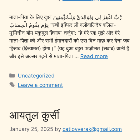
माता-पिता के लिए दुआ رَّبِّ اغْفِرْ لِي وَلِوَالِدَيَّ وَلِلْمُؤْمِنِينَ
يَوْمَ يَقُومُ الْحِسَابُ “रब्बी इग़्फिर ली वलीवालिदैय वलिल-
मू’मिनीन यौम यकूमुल हिसाब” तर्जुमा: “हे मेरे रब! मुझे और मेरे
माता-पिता को और सभी ईमानदारों को उस दिन माफ़ कर देना जब
हिसाब (क़ियामत) होगा।” (यह दुआ बहुत फज़ीलत (सवाब) वाली है
और इसे अक्सर पढ़ने से माता-पिता …
Read more
Uncategorized
Leave a comment
आयतुल कुर्सी
January 25, 2025
by
catlovverak@gmail.com