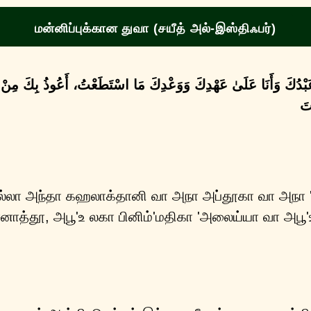
மன்னிப்புக்கான துவா (சயீத் அல்-இஸ்திஃபர்)
َنَا عَبْدُكَ وَأَنَا عَلَىٰ عَهْدِكَ وَوَعْدِكَ مَا اسْتَطَعْتُ، أَعُوذُ بِكَ مِنْ 
نتَ
இல்லா அந்தா கஹலாக்தானி வா அநா அப்தூகா வா அநா 
சனாத்தூ, அபூ'உ லகா பினிம்'மதிகா 'அலைய்யா வா அபூ'உ