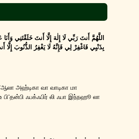
اللَّهُمَّ أَنتَ رَبِّي لَا إِلٰهَ إِلَّا أَنتَ خَلَقْتَنِي وَأ
بِذَنْبِي فَاغْفِرْ لِي فَإِنَّهُ لَا يَغْفِرُ الذُّنُوبَ إِلَّا أَ
'ஆலா அஹ்டிகா வா வாடிகா மா
 பி'தன்பி ஃபக்ஃபிர் லி ஃபா இந்நஹூ லா