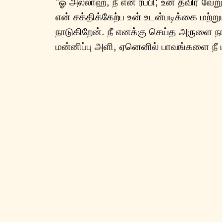
"ஓ அல்லாஹ், நீ என் ரப்பி; உன் தவிர வேற
என் சக்திக்கேற்ப உன் உடன்படிக்கை மற்ற
நாடுகிறேன். நீ எனக்கு செய்த அருளை ந
மன்னிப்பு அளி, ஏனெனில் பாவங்களை நீ ம