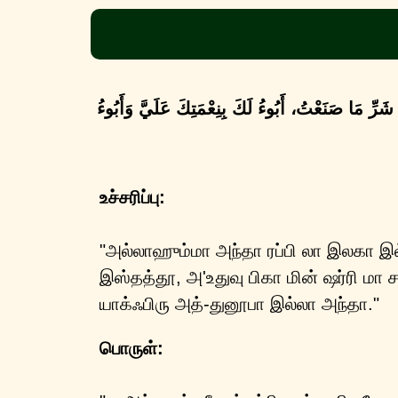
شَرِّ مَا صَنَعْتُ، أَبُوءُ لَكَ بِنِعْمَتِكَ عَلَيَّ وَأَبُوءُ
உச்சரிப்பு:
"அல்லாஹும்மா அந்தா ரப்பி லா இலகா 
இஸ்தத்தூ, அ'உதுவு பிகா மின் ஷர்ரி மா 
யாக்ஃபிரு அத்-துனூபா இல்லா அந்தா."
பொருள்: