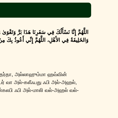
اللَّهُمَّ إِنَّا نَسْأَلُكَ فِي سَفَرِنَا هَذَا بَرَّ وَتَقْوَ
وَالخَلِيفَةُ فِي الأَهْلِ، اللَّهُمَّ إِنِّي أَعُوذُ بِكَ مِ
தர்தா, அல்லாஹும்மா ஹவ்வின்
ர் வா அல்-கலீஃபது ஃபி அல்-அஹல்,
ன்கலபி ஃபி அல்-மாலி வல்-அஹல் வல்-