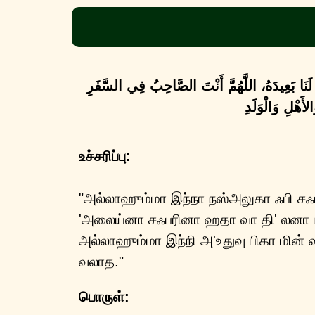
 لَنَا بَعِيدَهُ، اللَّهُمَّ أَنْتَ الصَّاحِبُ فِي السَّفَرِ
َهْلِ وَالْوَلَدِ
உச்சரிப்பு:
"அல்லாஹும்மா இந்நா நஸ்அலுகா ஃபி சஃ
'அலைய்னா சஃபரினா ஹதா வா தி' லனா பா
அல்லாஹும்மா இந்நி அ'உதுவு பிகா மின்
வலாத."
பொருள்: