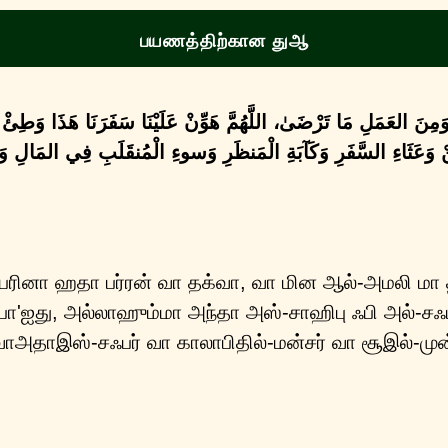
பயணத்திற்கான துஆ
ىٰ وَمِنَ العَمَلِ مَا تَرْضَىٰ، اللَّهُمَّ هَوِّنْ عَلَيْنَا سَفَرَنَا هَذَا وَطِئْ
نْ وَعَثَاءِ السَّفَرِ وَكَآبَةِ الْمَنظَرِ وَسوءِ الْمُنقَلَبِ فِي المَالِ وَالأ
பரினா ஹதா பர்ரன் வா தக்வா, வா மின ஆல்-அமலி மா 
'ஐது, அல்லாஹும்மா அந்தா அஸ்-சாஹிபு ஃபி அல்-சஃப
 வாஅதாஇஸ்-சஃபர் வா காலாபிதில்-மன்சர் வா சூஇல்-மு