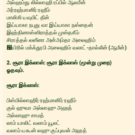
அல்ஹம்து லில்லாஹி ரப்பில் ஆலமீன்
அர்ரஹ்மானிர் ரஹீம்
மாலிகி யவுமிட் தீன்
இய்யாகா நபுது வா இய்யாகா நஸ்தைன்
இஹ்‌தினாஸ்ஸிராத்தல் முஸ்தகீம்
சிராத்தல் லஸீனா அன்அம்தா அலைஹிம்
஗யிரில் மக்க்தூபி அலைஹிம் வலாட்-தால்லீன் (ஆமீன்)
2. சூரா இக்லாஸ்: சூரா இக்லாஸ் (மூன்று முறை)
ஓதவும்.
சூரா இக்லாஸ்:
பிஸ்மில்லாஹிர் ரஹ்மானிர் ரஹீம்
குல் ஹுவா அல்லாஹு அஹத்
அல்லாஹு சாமத்
லாம் யாலிட் வலாம் யூலட்
வலாம் யகூன் லஹு குப்‌புவன் அஹத்